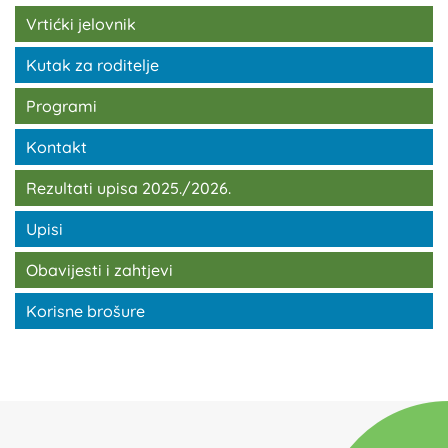
Vrtićki jelovnik
Kutak za roditelje
Programi
Kontakt
Rezultati upisa 2025./2026.
Upisi
Obavijesti i zahtjevi
Korisne brošure