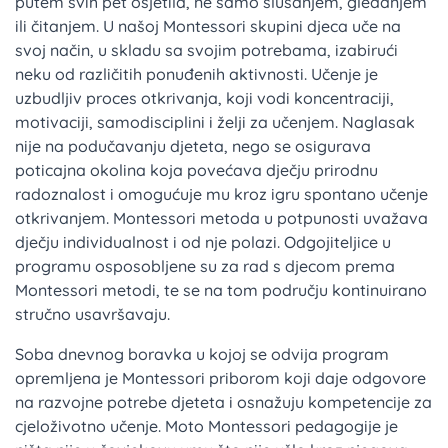
putem svih pet osjetila, ne samo slušanjem, gledanjem
ili čitanjem. U našoj Montessori skupini djeca uče na
svoj način, u skladu sa svojim potrebama, izabirući
neku od različitih ponuđenih aktivnosti. Učenje je
uzbudljiv proces otkrivanja, koji vodi koncentraciji,
motivaciji, samodisciplini i želji za učenjem. Naglasak
nije na podučavanju djeteta, nego se osigurava
poticajna okolina koja povećava dječju prirodnu
radoznalost i omogućuje mu kroz igru spontano učenje
otkrivanjem. Montessori metoda u potpunosti uvažava
dječju individualnost i od nje polazi. Odgojiteljice u
programu osposobljene su za rad s djecom prema
Montessori metodi, te se na tom području kontinuirano
stručno usavršavaju.
Soba dnevnog boravka u kojoj se odvija program
opremljena je Montessori priborom koji daje odgovore
na razvojne potrebe djeteta i osnažuju kompetencije za
cjeloživotno učenje. Moto Montessori pedagogije je