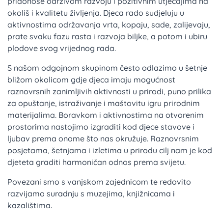
pridonose održivom razvoju i pozitivnim utjecajima na
okoliš i kvalitetu življenja. Djeca rado sudjeluju u
aktivnostima održavanja vrta, kopaju, sade, zalijevaju,
prate svaku fazu rasta i razvoja biljke, a potom i ubiru
plodove svog vrijednog rada.
S našom odgojnom skupinom često odlazimo u šetnje
bližom okolicom gdje djeca imaju mogućnost
raznovrsnih zanimljivih aktivnosti u prirodi, puno prilika
za opuštanje, istraživanje i maštovitu igru prirodnim
materijalima. Boravkom i aktivnostima na otvorenim
prostorima nastojimo izgraditi kod djece stavove i
ljubav prema onome što nas okružuje. Raznovrsnim
posjetama, šetnjama i izletima u prirodu cilj nam je kod
djeteta graditi harmoničan odnos prema svijetu.
Povezani smo s vanjskom zajednicom te redovito
razvijamo suradnju s muzejima, knjižnicama i
kazalištima.