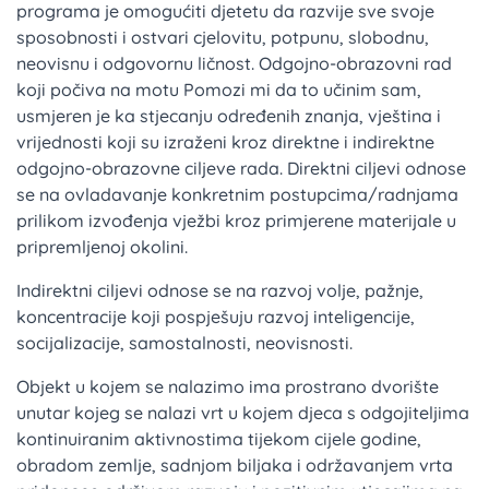
programa je omogućiti djetetu da razvije sve svoje
sposobnosti i ostvari cjelovitu, potpunu, slobodnu,
neovisnu i odgovornu ličnost. Odgojno-obrazovni rad
koji počiva na motu Pomozi mi da to učinim sam,
usmjeren je ka stjecanju određenih znanja, vještina i
vrijednosti koji su izraženi kroz direktne i indirektne
odgojno-obrazovne ciljeve rada. Direktni ciljevi odnose
se na ovladavanje konkretnim postupcima/radnjama
prilikom izvođenja vježbi kroz primjerene materijale u
pripremljenoj okolini.
Indirektni ciljevi odnose se na razvoj volje, pažnje,
koncentracije koji pospješuju razvoj inteligencije,
socijalizacije, samostalnosti, neovisnosti.
Objekt u kojem se nalazimo ima prostrano dvorište
unutar kojeg se nalazi vrt u kojem djeca s odgojiteljima
kontinuiranim aktivnostima tijekom cijele godine,
obradom zemlje, sadnjom biljaka i održavanjem vrta