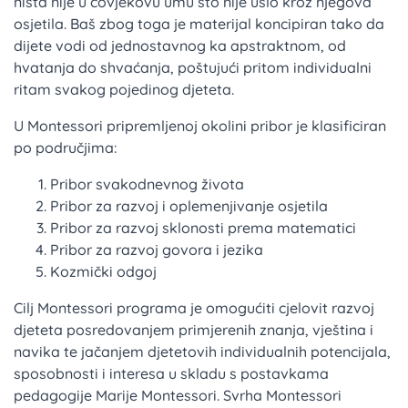
ništa nije u čovjekovu umu što nije ušlo kroz njegova
osjetila. Baš zbog toga je materijal koncipiran tako da
dijete vodi od jednostavnog ka apstraktnom, od
hvatanja do shvaćanja, poštujući pritom individualni
ritam svakog pojedinog djeteta.
U Montessori pripremljenoj okolini pribor je klasificiran
po područjima:
Pribor svakodnevnog života
Pribor za razvoj i oplemenjivanje osjetila
Pribor za razvoj sklonosti prema matematici
Pribor za razvoj govora i jezika
Kozmički odgoj
Cilj Montessori programa je omogućiti cjelovit razvoj
djeteta posredovanjem primjerenih znanja, vještina i
navika te jačanjem djetetovih individualnih potencijala,
sposobnosti i interesa u skladu s postavkama
pedagogije Marije Montessori. Svrha Montessori