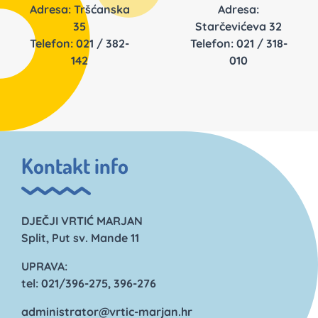
Adresa: Tršćanska
Adresa:
35
Starčevićeva 32
Telefon: 021 / 382-
Telefon: 021 / 318-
142
010
Kontakt info
DJEČJI VRTIĆ MARJAN
Split, Put sv. Mande 11
UPRAVA:
tel: 021/396-275, 396-276
administrator@vrtic-marjan.hr