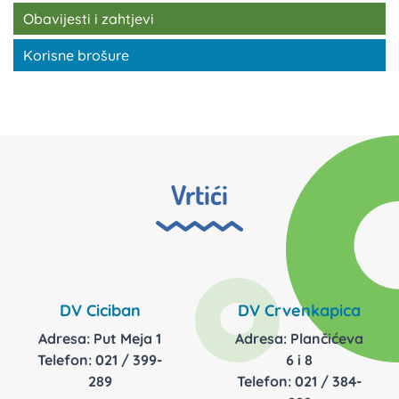
Obavijesti i zahtjevi
Korisne brošure
Vrtići
DV Ciciban
DV Crvenkapica
Adresa: Put Meja 1
Adresa: Plančićeva
Telefon: 021 / 399-
6 i 8
289
Telefon: 021 / 384-