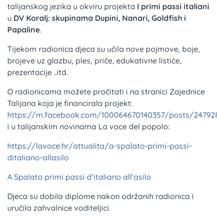
talijanskog jezika u okviru projekta
I primi passi italiani
u
DV Koralj: skupinama Dupini, Nanari, Goldfish i
Papaline
.
Tijekom radionica djeca su učila nove pojmove, boje,
brojeve uz glazbu, ples, priče, edukativne listiće,
prezentacije ..itd.
O radionicama možete pročitati i na stranici Zajednice
Talijana koja je financirala projekt:
https://m.facebook.com/100064670140357/posts/24792
i u talijanskim novinama La voce del popolo:
https://lavoce.hr/attualita/a-spalato-primi-passi-
ditaliano-allasilo
A Spalato primi passi d’italiano all’asilo
Djeca su dobila diplome nakon održanih radionica i
uručila zahvalnice voditeljici.