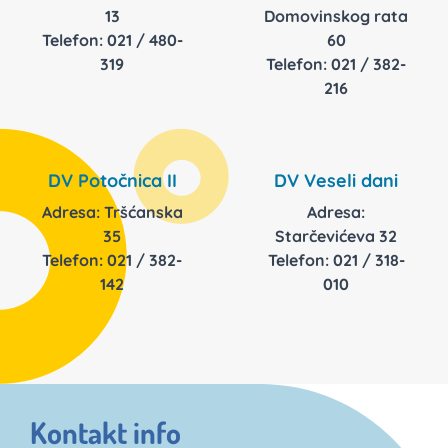
13
Domovinskog rata
Telefon: 021 / 480-
60
319
Telefon: 021 / 382-
216
DV Potočnica II
DV Veseli dani
Adresa: Tršćanska
Adresa:
35
Starčevićeva 32
Telefon: 021 / 382-
Telefon: 021 / 318-
142
010
Kontakt info