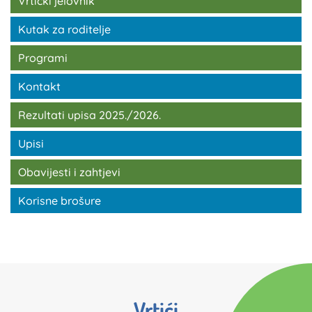
Vrtićki jelovnik
Kutak za roditelje
Programi
Kontakt
Rezultati upisa 2025./2026.
Upisi
Obavijesti i zahtjevi
Korisne brošure
Vrtići