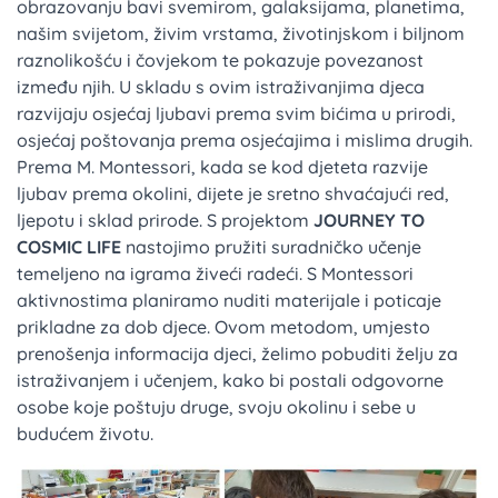
obrazovanju bavi svemirom, galaksijama, planetima,
našim svijetom, živim vrstama, životinjskom i biljnom
raznolikošću i čovjekom te pokazuje povezanost
između njih. U skladu s ovim istraživanjima djeca
razvijaju osjećaj ljubavi prema svim bićima u prirodi,
osjećaj poštovanja prema osjećajima i mislima drugih.
Prema M. Montessori, kada se kod djeteta razvije
ljubav prema okolini, dijete je sretno shvaćajući red,
ljepotu i sklad prirode. S projektom
JOURNEY TO
COSMIC LIFE
nastojimo pružiti suradničko učenje
temeljeno na igrama živeći radeći. S Montessori
aktivnostima planiramo nuditi materijale i poticaje
prikladne za dob djece. Ovom metodom, umjesto
prenošenja informacija djeci, želimo pobuditi želju za
istraživanjem i učenjem, kako bi postali odgovorne
osobe koje poštuju druge, svoju okolinu i sebe u
budućem životu.